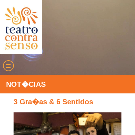
NOT�CIAS
3 Gra�as & 6 Sentidos