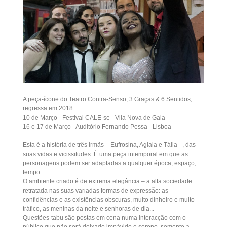
A peça-ícone do Teatro Contra-Senso, 3 Graças & 6 Sentidos,
regressa em 2018.
10 de Março - Festival CALE-se - Vila Nova de Gaia
16 e 17 de Março - Auditório Fernando Pessa - Lisboa
Esta é a história de três irmãs – Eufrosina, Aglaia e Tália –, das
suas vidas e vicissitudes. É uma peça intemporal em que as
personagens podem ser adaptadas a qualquer época, espaço,
tempo...
O ambiente criado é de extrema elegância – a alta sociedade
retratada nas suas variadas formas de expressão: as
confidências e as existências obscuras, muito dinheiro e muito
tráfico, as meninas da noite e senhoras de dia...
Questões-tabu são postas em cena numa interacção com o
público que não será deixado impávido e sereno, somente a